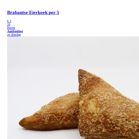
Brabantse Eierkoek
per 5
€
3
20
Bestel
Aanbieding
op dinsdag