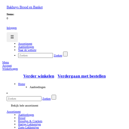
Bakhuys Brood en Banket
Items:
0
Inloggen
☰
Assortiment
Aanbiedingen
Naar de website
Zoeken
Menu
Account
Winkelwagen
Verder winkelen
Verdergaan met bestellen
Home
Aanbiedingen
Zoeken
Bekijk hele assortiment
Assortiment
Aanbiedingen
Brood
Broodjes & Crackers
Hartige Lekkernijen
Zoete Lekkernijen