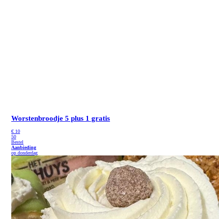
Worstenbroodje
5 plus 1 gratis
€
10
50
Bestel
Aanbieding
op donderdag