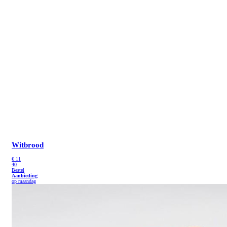
Witbrood
€
11
40
Bestel
Aanbieding
op maandag