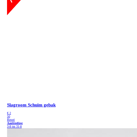
Slagroom Schuim gebak
€
2
50
Bestel
Aanbieding
3-8 tm 31-8