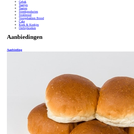
Gebak
Taartjes
Taarten
Streekproducten
Stokbrood
Voorgebakken Brood
Cake
Koek & Koekjes
Ontbijtkoeken
Aanbiedingen
Aanbieding