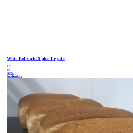
Witte Bol zacht
5 plus 1 gratis
€
2
85
Bestel
Aanbieding