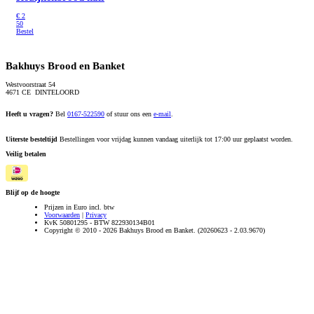
€
2
50
Bestel
Bakhuys Brood en Banket
Westvoorstraat 54
4671 CE DINTELOORD
Heeft u vragen?
Bel
0167-522590
of stuur ons een
e-mail
.
Uiterste besteltijd
Bestellingen voor vrijdag kunnen vandaag uiterlijk tot 17:00 uur geplaatst worden.
Veilig betalen
Blijf op de hoogte
Prijzen in Euro incl. btw
Voorwaarden
|
Privacy
KvK 50801295 - BTW 822930134B01
Copyright © 2010 - 2026 Bakhuys Brood en Banket. (20260623 - 2.03.9670)