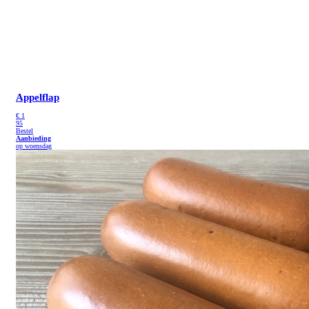
Appelflap
€
1
95
Bestel
Aanbieding
op woensdag